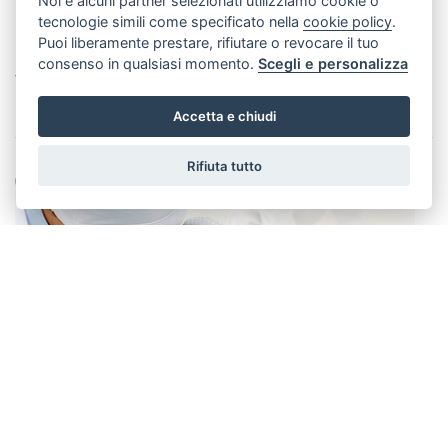
BASE corso base
Noi e alcuni partner selezionati utilizziamo cookie o
tecnologie simili come specificato nella
cookie policy
.
Puoi liberamente prestare, rifiutare o revocare il tuo
consenso in qualsiasi momento.
Scegli e personalizza
Vedi dettagli
Accetta e chiudi
Rifiuta tutto