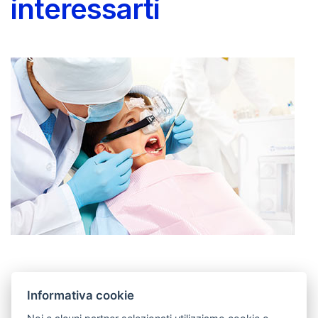
interessarti
Exocad 1to1 MODULO
Informativa cookie